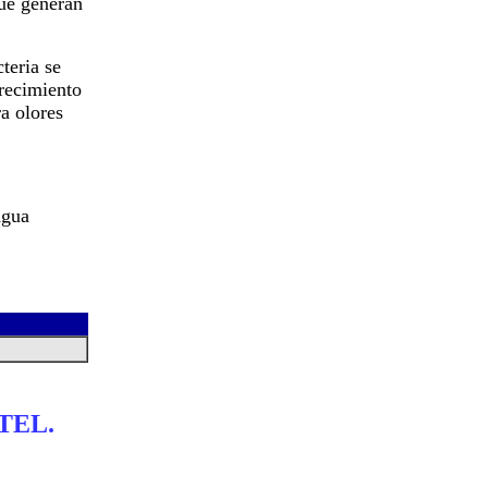
que generan
teria se
crecimiento
ra olores
agua
TEL.