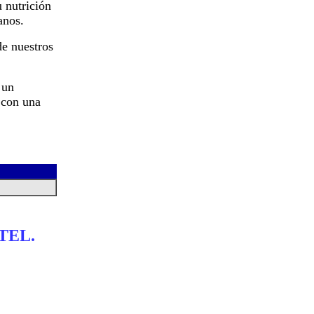
 nutrición
anos.
de nuestros
 un
 con una
TEL.